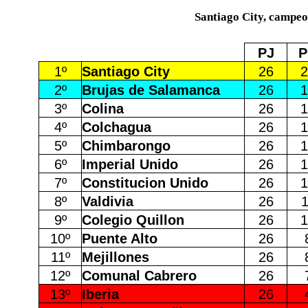
Santiago City, campeo
PJ
P
1º
Santiago City
26
2
2º
Brujas de Salamanca
26
1
3º
Colina
26
1
4º
Colchagua
26
1
5º
Chimbarongo
26
1
6º
Imperial Unido
26
1
7º
Constitucion Unido
26
1
8º
Valdivia
26
1
9º
Colegio Quillon
26
1
10º
Puente Alto
26
11º
Mejillones
26
12º
Comunal Cabrero
26
13º
Iberia
26