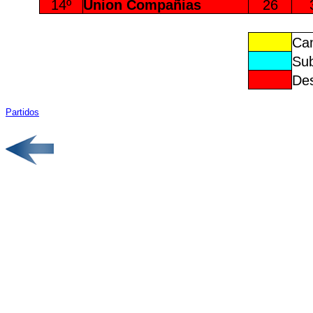
14º
Union Compañias
26
Cam
Sub
Des
Partidos