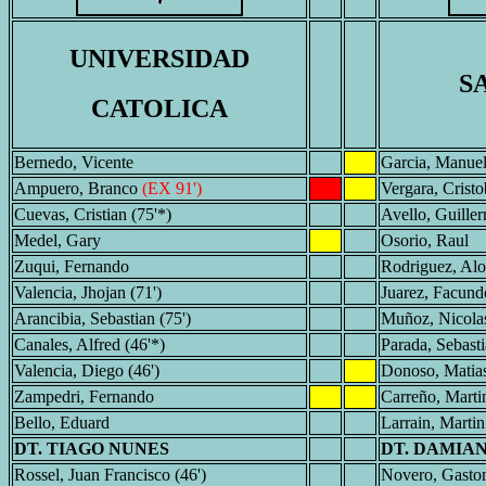
UNIVERSIDAD
S
CATOLICA
Bernedo, Vicente
Garcia, Manue
Ampuero, Branco
(EX 91')
Vergara, Cristo
Cuevas, Cristian (75'*)
Avello, Guille
Medel, Gary
Osorio, Raul
Zuqui, Fernando
Rodriguez, Al
Valencia, Jhojan (71')
Juarez, Facund
Arancibia, Sebastian (75')
Muñoz, Nicola
Canales, Alfred (46'*)
Parada, Sebasti
Valencia, Diego (46')
Donoso, Matias
Zampedri, Fernando
Carreño, Martin
Bello, Eduard
Larrain, Martin
DT. TIAGO NUNES
DT. DAMIA
Rossel, Juan Francisco (46')
Novero, Gaston