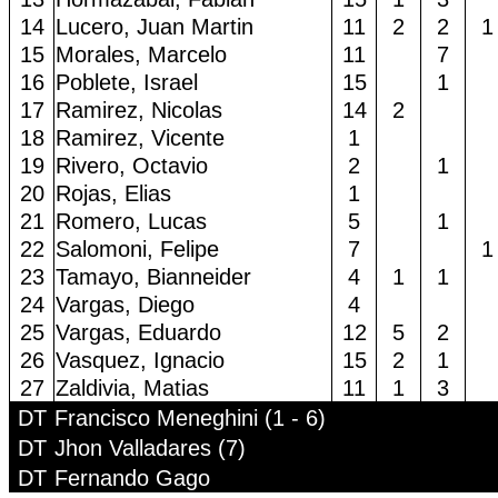
14
Lucero, Juan Martin
11
2
2
1
15
Morales, Marcelo
11
7
16
Poblete, Israel
15
1
17
Ramirez, Nicolas
14
2
18
Ramirez, Vicente
1
19
Rivero, Octavio
2
1
20
Rojas, Elias
1
21
Romero, Lucas
5
1
22
Salomoni, Felipe
7
1
23
Tamayo, Bianneider
4
1
1
24
Vargas, Diego
4
25
Vargas, Eduardo
12
5
2
26
Vasquez, Ignacio
15
2
1
27
Zaldivia, Matias
11
1
3
DT
Francisco Meneghini (1 - 6)
DT
Jhon Valladares (7)
DT
Fernando Gago