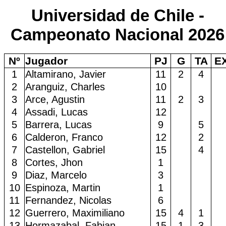
Universidad de Chile -
Campeonato Nacional 2026
Nº
Jugador
PJ
G
TA
E
1
Altamirano, Javier
11
2
4
2
Aranguiz, Charles
10
3
Arce, Agustin
11
2
3
4
Assadi, Lucas
12
5
Barrera, Lucas
9
5
6
Calderon, Franco
12
2
7
Castellon, Gabriel
15
4
8
Cortes, Jhon
1
9
Diaz, Marcelo
3
10
Espinoza, Martin
1
11
Fernandez, Nicolas
6
12
Guerrero, Maximiliano
15
4
1
13
Hormazabal, Fabian
15
1
3