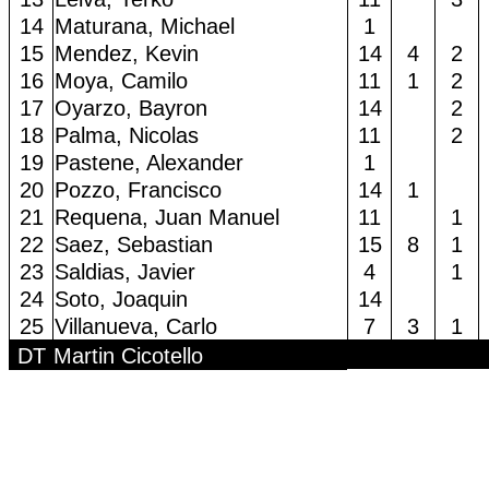
14
Maturana, Michael
1
15
Mendez, Kevin
14
4
2
16
Moya, Camilo
11
1
2
17
Oyarzo, Bayron
14
2
18
Palma, Nicolas
11
2
19
Pastene, Alexander
1
20
Pozzo, Francisco
14
1
21
Requena, Juan Manuel
11
1
22
Saez, Sebastian
15
8
1
23
Saldias, Javier
4
1
24
Soto, Joaquin
14
25
Villanueva, Carlo
7
3
1
DT
Martin Cicotello