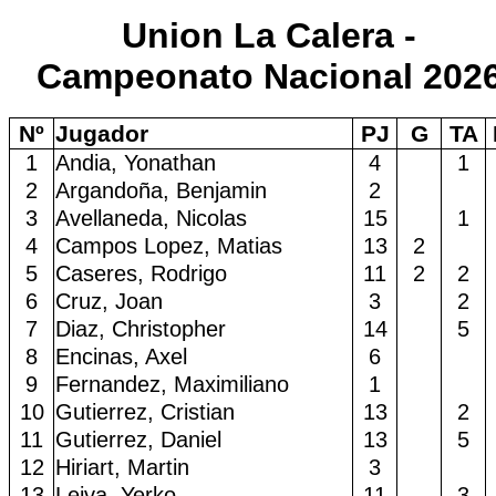
Union La Calera -
Campeonato Nacional 202
Nº
Jugador
PJ
G
TA
1
Andia, Yonathan
4
1
2
Argandoña, Benjamin
2
3
Avellaneda, Nicolas
15
1
4
Campos Lopez, Matias
13
2
5
Caseres, Rodrigo
11
2
2
6
Cruz, Joan
3
2
7
Diaz, Christopher
14
5
8
Encinas, Axel
6
9
Fernandez, Maximiliano
1
10
Gutierrez, Cristian
13
2
11
Gutierrez, Daniel
13
5
12
Hiriart, Martin
3
13
Leiva, Yerko
11
3