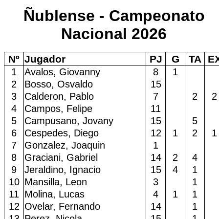
Ñublense - Campeonato
Nacional 2026
Nº
Jugador
PJ
G
TA
E
1
Avalos, Giovanny
8
1
2
Bosso, Osvaldo
15
3
Calderon, Pablo
7
2
2
4
Campos, Felipe
11
5
Campusano, Jovany
15
5
6
Cespedes, Diego
12
1
2
1
7
Gonzalez, Joaquin
1
8
Graciani, Gabriel
14
2
4
9
Jeraldino, Ignacio
15
4
1
10
Mansilla, Leon
3
1
11
Molina, Lucas
4
1
1
12
Ovelar, Fernando
14
1
13
Perez, Nicola
15
1