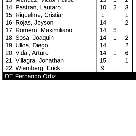
14
Pastran, Lautaro
10
2
3
15
Riquelme, Cristian
1
1
16
Rojas, Jeyson
14
2
17
Romero, Maximiliano
14
5
18
Sosa, Joaquin
14
1
2
19
Ulloa, Diego
14
2
20
Vidal, Arturo
14
1
6
21
Villagra, Jonathan
15
1
22
Wiemberg, Erick
9
DT
Fernando Ortiz