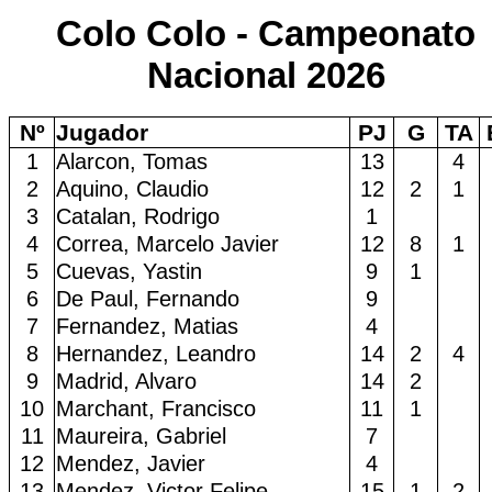
Colo Colo - Campeonato
Nacional 2026
Nº
Jugador
PJ
G
TA
1
Alarcon, Tomas
13
4
2
Aquino, Claudio
12
2
1
3
Catalan, Rodrigo
1
4
Correa, Marcelo Javier
12
8
1
5
Cuevas, Yastin
9
1
6
De Paul, Fernando
9
7
Fernandez, Matias
4
8
Hernandez, Leandro
14
2
4
9
Madrid, Alvaro
14
2
10
Marchant, Francisco
11
1
11
Maureira, Gabriel
7
12
Mendez, Javier
4
13
Mendez, Victor Felipe
15
1
2