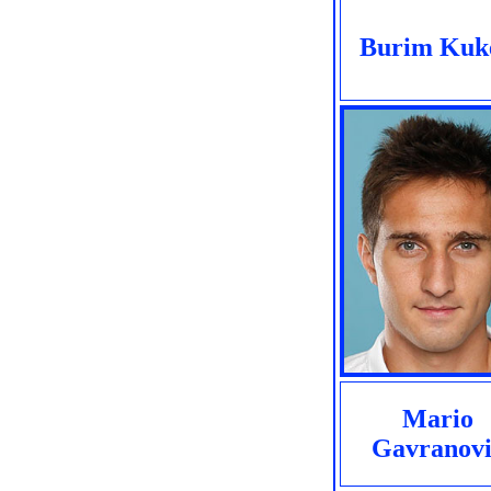
Burim Kuke
Mario
Gavranovi