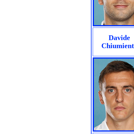
Davide
Chiumient