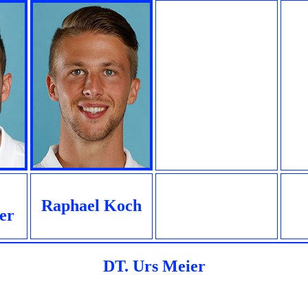
Raphael Koch
er
DT. Urs Meier