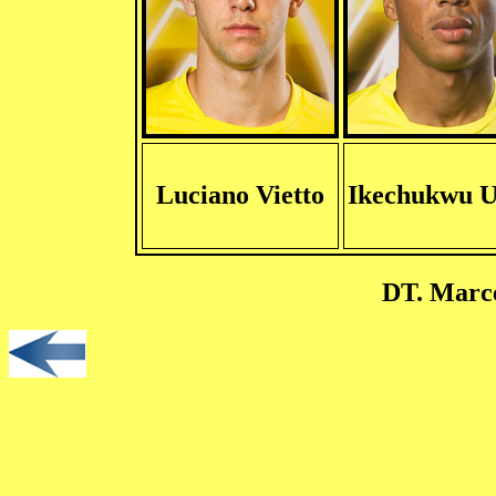
Luciano Vietto
Ikechukwu U
DT. Marce