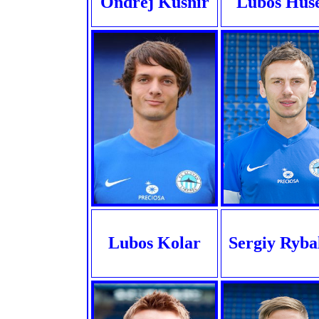
Ondrej Kusnir
Lubos Hus
Lubos Kolar
Sergiy Ryba