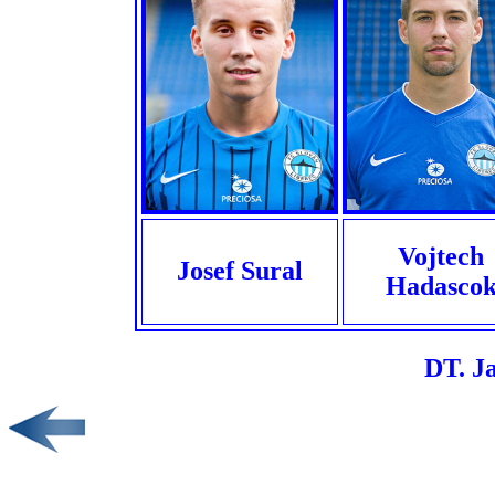
Vojtech
Josef Sural
Hadasco
DT. Ja