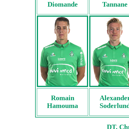
Diomande
Tannane
Romain
Alexande
Hamouma
Soderlun
DT. Chr