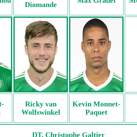
nou
Max Gradel
Me
Diomande
t-
Ricky van
Kevin Monnet-
m
Wolfswinkel
Paquet
DT. Christophe Galtier