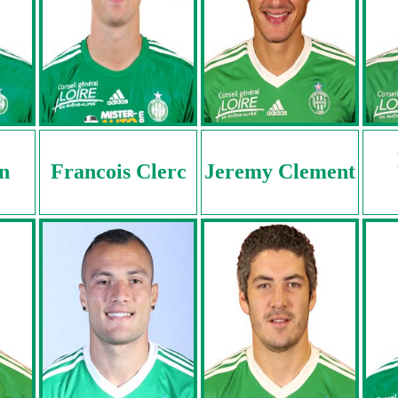
in
Francois Clerc
Jeremy Clement