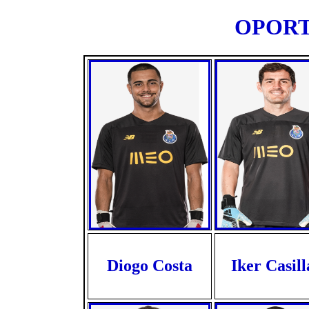
OPORTO
Diogo Costa
Iker Casill