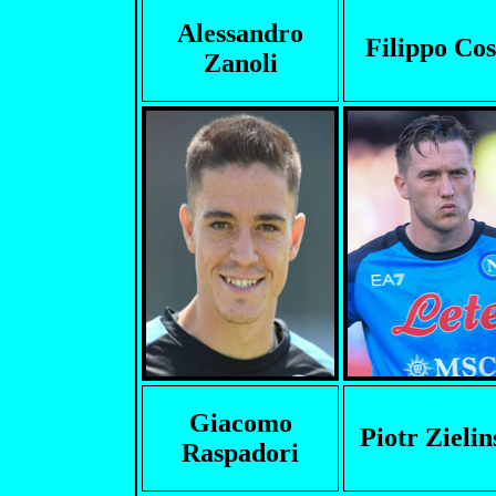
Alessandro
Filippo Cos
Zanoli
Giacomo
Piotr Zielin
Raspadori