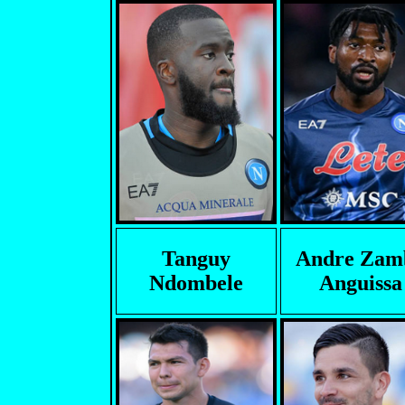
Tanguy
Andre Zam
Ndombele
Anguissa