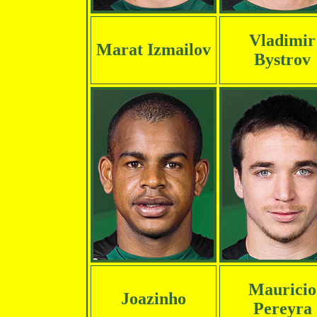
Vladimir
Marat Izmailov
Bystrov
Mauricio
Joazinho
Pereyra