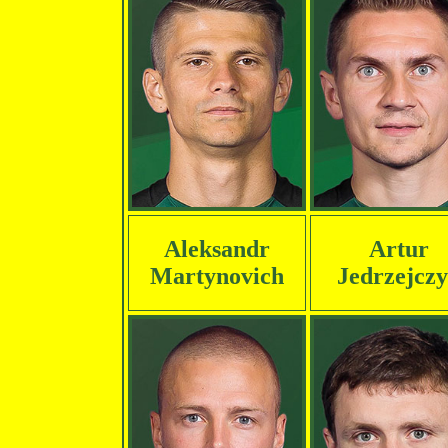
Aleksandr
Artur
Martynovich
Jedrzejcz