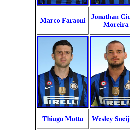
Jonathan Ci
Marco Faraoni
Moreira
Thiago Motta
Wesley Snei