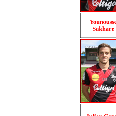
Younouss
Sakhare