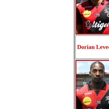
Dorian Leve