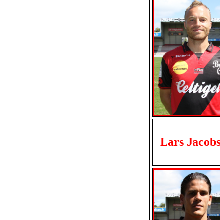
Lars Jacob