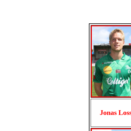
Jonas Loss