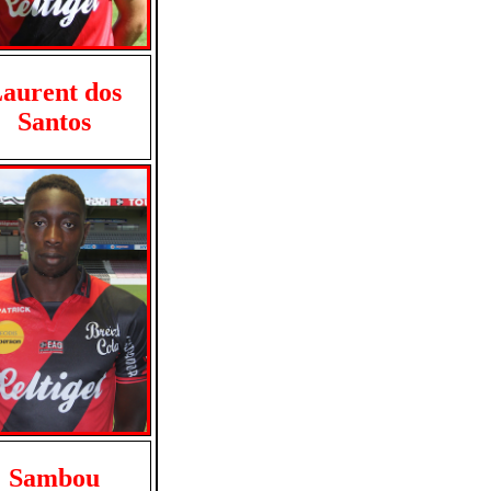
aurent dos
Santos
Sambou