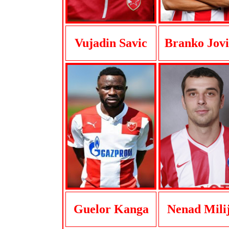
Vujadin Savic
Branko Jovi
Guelor Kanga
Nenad Mili