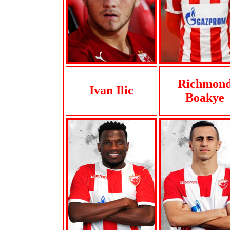
Richmon
Ivan Ilic
Boakye