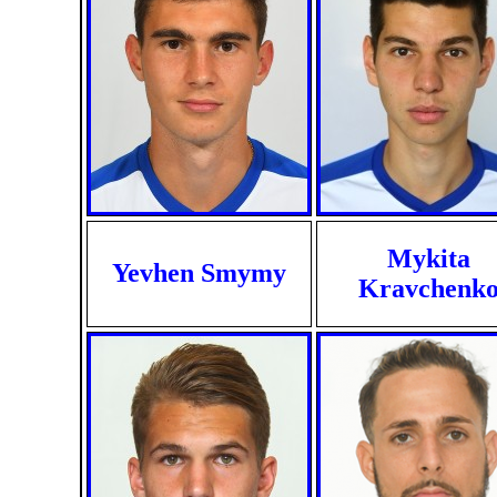
Mykita
Yevhen Smymy
Kravchenk