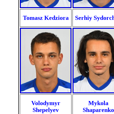
Tomasz Kedziora
Serhiy Sydorc
Volodymyr
Mykola
Shepelyev
Shaparenko