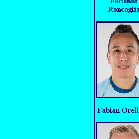
Facundo
Roncagli
Fabian Orel