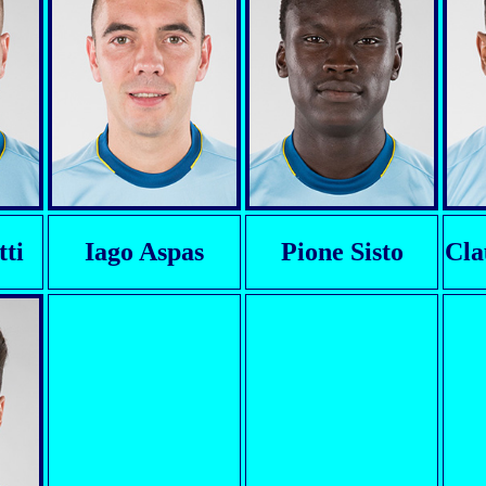
tti
Iago Aspas
Pione Sisto
Cla