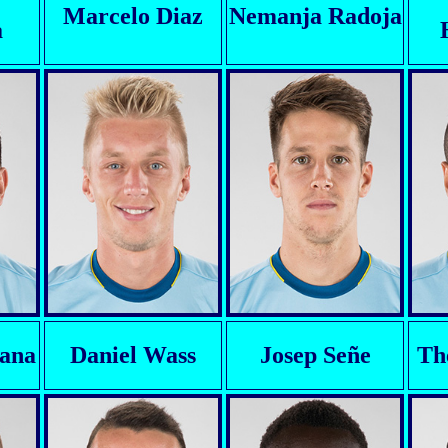
Marcelo Diaz
Nemanja Radoja
a
lana
Daniel Wass
Josep Señe
Th