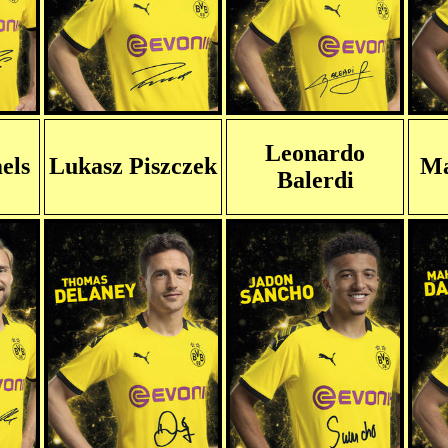
Leonardo
els
Lukasz Piszczek
Ma
Balerdi