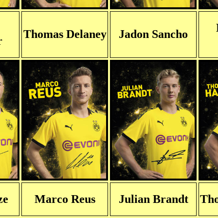
Thomas Delaney
Jadon Sancho
r
ze
Marco Reus
Julian Brandt
Tho