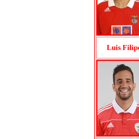
Luis Filip