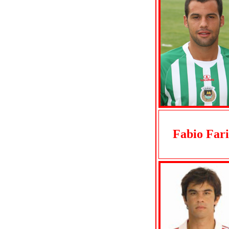
Fabio Far