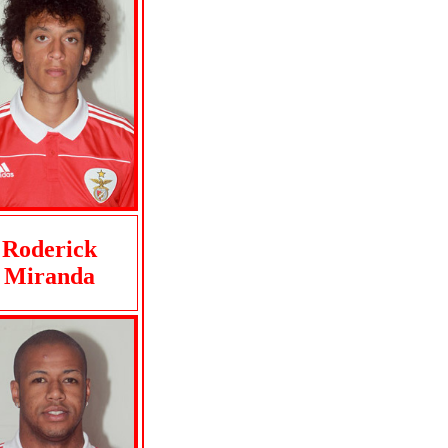
Roderick
Miranda