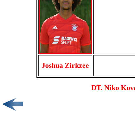
Joshua Zirkzee
DT. Niko Kova