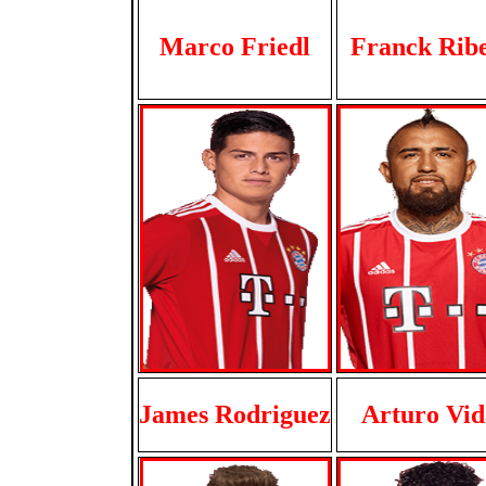
Marco Friedl
Franck Rib
James Rodriguez
Arturo Vid