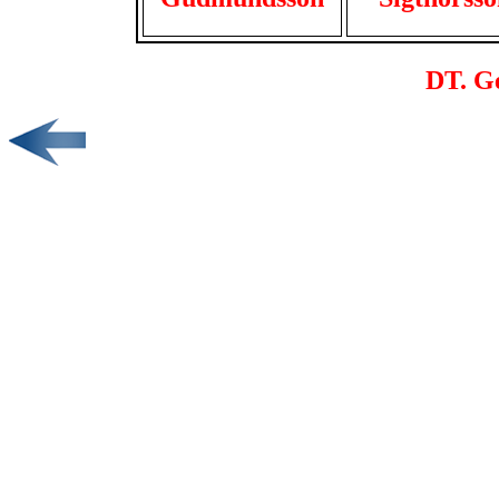
DT. G