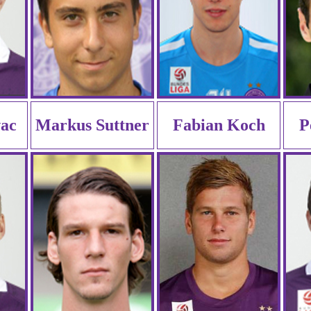
ac
Markus Suttner
Fabian Koch
P