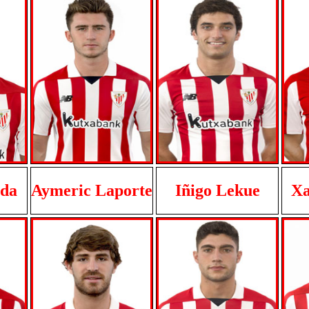
da
Aymeric Laporte
Iñigo Lekue
Xa