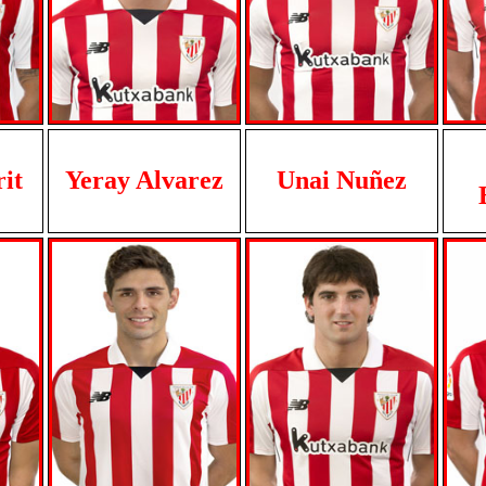
it
Yeray Alvarez
Unai Nuñez