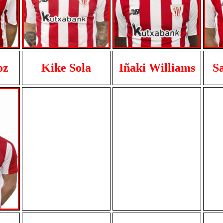
oz
Kike Sola
Iñaki Williams
S