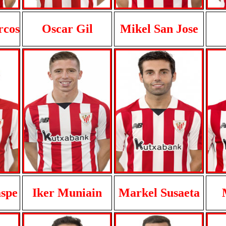
rcos
Oscar Gil
Mikel San Jose
aspe
Iker Muniain
Markel Susaeta