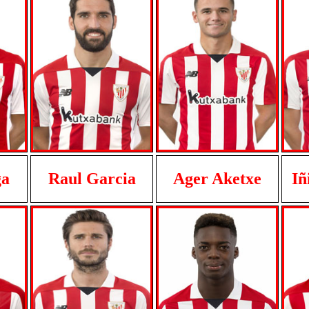
ga
Raul Garcia
Ager Aketxe
Iñ