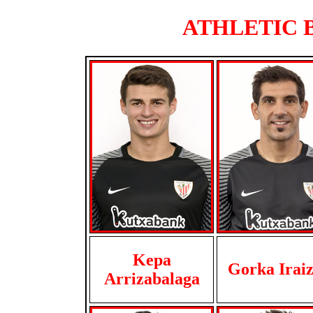
ATHLETIC BI
Kepa
Gorka Irai
Arrizabalaga