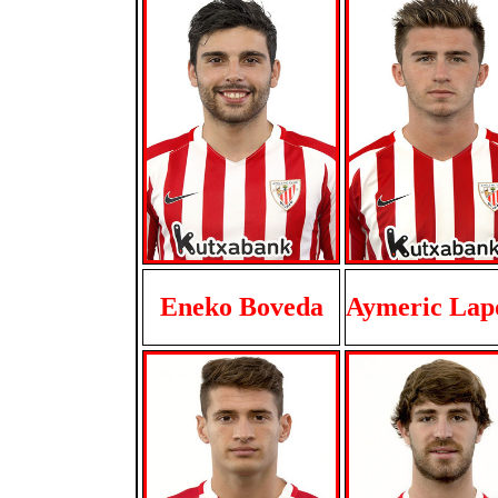
Eneko Boveda
Aymeric Lap