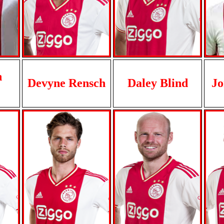
n
Devyne Rensch
Daley Blind
Jo