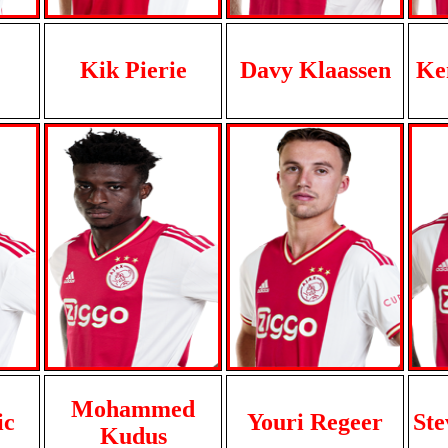
Kik Pierie
Davy Klaassen
Ke
Mohammed
ic
Youri Regeer
Ste
Kudus