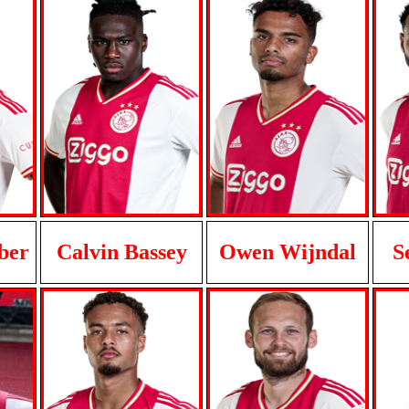
ber
Calvin Bassey
Owen Wijndal
S